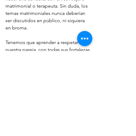
matrimonial o terapeuta. Sin duda, los 
temas matrimoniales nunca deberían 
ser discutidos en público, ni siquiera 
en broma.
Tenemos que aprender a respetar a 
nuestra pareja, con todas sus fortalezas 
y debilidades. Nadie es perfecto. Pero, 
no obstante las imperfecciones, toda 
persona merece el apoyo y respeto de 
su compañero/a de vida.
El rabino Shea Hecht es presidente de 
NCFJE (comité nacional para el 
fomento de la educación judía), 
organización de servicios sociales y 
fomento  organización dirigida por su 
fallecido padre, el famoso rabino J. J. 