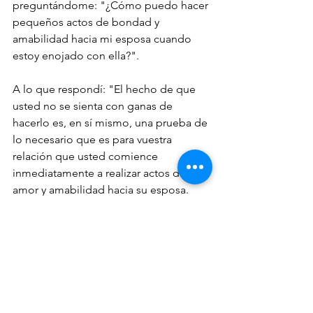
preguntándome: "¿Cómo puedo hacer 
pequeños actos de bondad y 
amabilidad hacia mi esposa cuando 
estoy enojado con ella?".
A lo que respondí: "El hecho de que 
usted no se sienta con ganas de 
hacerlo es, en sí mismo, una prueba de 
lo necesario que es para vuestra 
relación que usted comience 
inmediatamente a realizar actos de 
amor y amabilidad hacia su esposa. 
Cuanto más lo haga, más ganas le 
vendrán de hacerlo".
Inténtelo, ¡funciona!
Rabino Yaakov Lieder ha servido como 