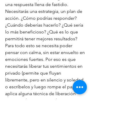
una respuesta llena de fastidio. 
Necesitarás una estrategia, un plan de 
acción. ¿Cómo podrías responder? 
¿Cuándo deberías hacerlo? ¿Qué sería 
lo más beneficioso? ¿Qué es lo que 
permitirá tener mejores resultados? 
Para todo esto se necesita poder 
pensar con calma, sin estar envuelto en 
emociones fuertes. Por eso es que 
necesitarás liberar tus sentimientos en 
privado (permite que fluyan 
libremente, pero en silencio y soledad, 
o escríbelos y luego rompe el papel, o 
aplica alguna técnica de liberación 
emocional que conozcas). Si necesitas 
ayuda con la solución del problema, 
contacta a un profesional. De lo 
contrario, proyecta un plan que tenga 
posibilidades y con calma trata de 