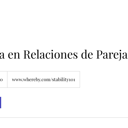
a en Relaciones de Pareja
30
www.whereby.com/stability101
enses