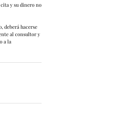
 cita y su dinero no
io, deberá hacerse
nte al consultor y
o a la