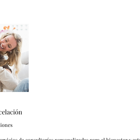
celación
iones
ervicios de consultorías personalizadas para el bienestar y es