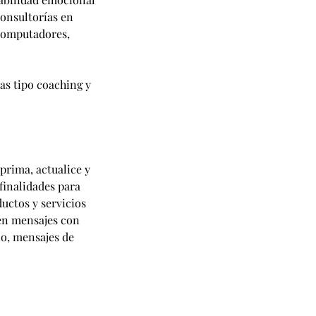
consultorías en
 computadores,
as tipo coaching y
prima, actualice y
finalidades para
uctos y servicios
íen mensajes con
co, mensajes de