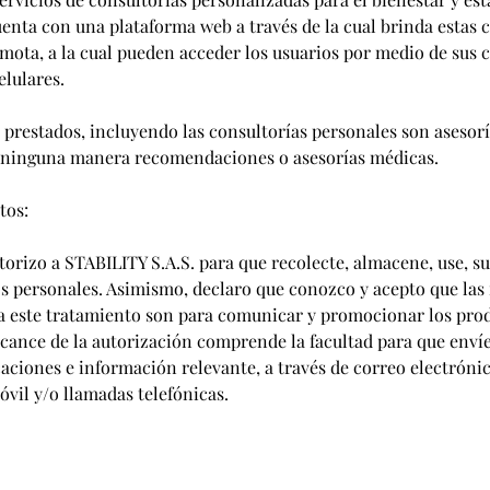
uenta con una plataforma web a través de la cual brinda estas 
emota, a la cual pueden acceder los usuarios por medio de sus
elulares.
s prestados, incluyendo las consultorías personales son asesorí
 ninguna manera recomendaciones o asesorías médicas.
tos:
torizo a STABILITY S.A.S. para que recolecte, almacene, use, su
s personales. Asimismo, declaro que conozco y acepto que las 
iza este tratamiento son para comunicar y promocionar los prod
lcance de la autorización comprende la facultad para que env
caciones e información relevante, a través de correo electróni
óvil y/o llamadas telefónicas.