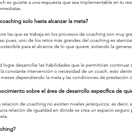
ach es guiarte a una respuesta que sea implementable en tu real
inmediatas.
coaching solo hasta alcanzar la meta?
re las que se trabaja en los procesos de coaching son muy gra
sí pues, uno de los retos más grandes del coaching es aterriza
sostenible para el alcance de lo que quiere, evitando la gener
 logre desarrollar las habilidades que le permitirían continua
la constante intervención o necesidad de un coach, esto den
2 meses dependiendo la meta y las condiciones de prestación de
ocimiento sobre el área de desarrollo específica de qu
 relación de coaching no existen niveles jerárquicos, es decir, 
s una relación de igualdad en donde se crea un espacio seguro 
eta.
aching?